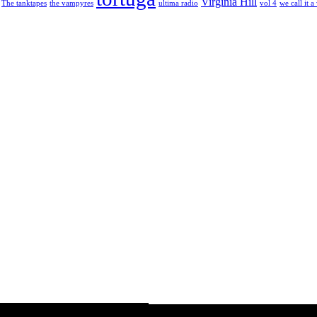
Virginia Hill
The tanktapes
the vampyres
ultima radio
vol 4
we call it a