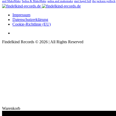
and MakeMake
Sedna & MakeMake
sedna and makemake
start hagel full
the jackson pollock
Impressum
Datenschutzerklärung
Cookie-Richtlinie (EU)
Findelkind Records © 2026 | All Rights Reserved
Warenkorb