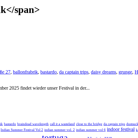
ik</span>
ße 27
,
ballonfrabrik
,
bastardo
,
da captain trips
,
daisy dreams
,
grunge
,
H
ber 2025 findet wieder unser Festival in der...
ik
bastardo
braindead wavelength
call it a wasteland
close to the bridge
da captain trips
dustsuc
indoor festival
Indian Summer Festival Vol 2
indian summer vol. 2
indian summer vol 6
k
tortuga