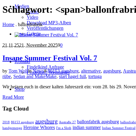
Medien
Schlagwort: <span>ballonfrabr
Audio
Video
Download MP3-Alben
Home
.
ballonfrabrik
Veröffentlichungen
Galerie
News
21.11.25
21. November 2025
9
0
Insane Summer Festival Vol. 7
Kontakt
Findelkind Anfrage
by
Tom Wolf
in
News
#
86153 augsburg
,
alternative
,
augsburg
,
Austra
Findelkind Webmaster
rübe
,
Sedan and MakeMake
,
start hagel full
,
tortuga
Wir heizen euch in dieser kalten Jahreszeit ein: vom 28. bis 29. Novem
Shop
Read More
Tag Cloud
augsburg
ballonfabrik augsburg
2018
86153 augsburg
Austraße 27
ballonfrabr
Heroine Whores
indian summer
handgemenge
I'm a Sloth
Indian Summer Festival