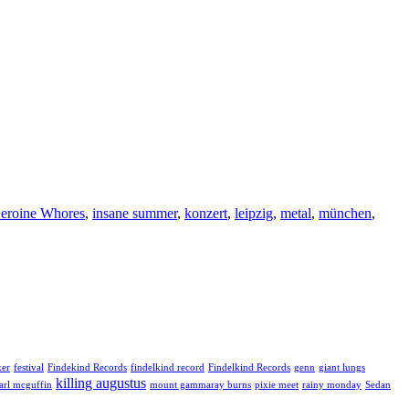
eroine Whores
,
insane summer
,
konzert
,
leipzig
,
metal
,
münchen
,
ker
festival
Findekind Records
findelkind record
Findelkind Records
genn
giant lungs
killing augustus
arl mcguffin
mount gammaray burns
pixie meet
rainy monday
Sedan