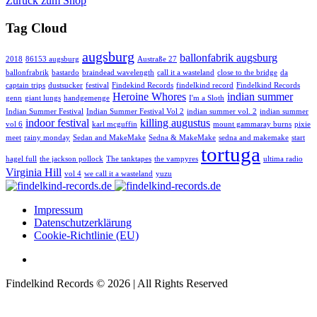
Zurück zum Shop
Tag Cloud
augsburg
ballonfabrik augsburg
2018
86153 augsburg
Austraße 27
ballonfrabrik
bastardo
braindead wavelength
call it a wasteland
close to the bridge
da
captain trips
dustsucker
festival
Findekind Records
findelkind record
Findelkind Records
Heroine Whores
indian summer
genn
giant lungs
handgemenge
I'm a Sloth
Indian Summer Festival
Indian Summer Festival Vol 2
indian summer vol. 2
indian summer
indoor festival
killing augustus
vol 6
karl mcguffin
mount gammaray burns
pixie
meet
rainy monday
Sedan and MakeMake
Sedna & MakeMake
sedna and makemake
start
tortuga
hagel full
the jackson pollock
The tanktapes
the vampyres
ultima radio
Virginia Hill
vol 4
we call it a wasteland
yuzu
Impressum
Datenschutzerklärung
Cookie-Richtlinie (EU)
Findelkind Records © 2026 | All Rights Reserved