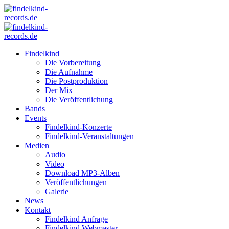
Findelkind
Die Vorbereitung
Die Aufnahme
Die Postproduktion
Der Mix
Die Veröffentlichung
Bands
Events
Findelkind-Konzerte
Findelkind-Veranstaltungen
Medien
Audio
Video
Download MP3-Alben
Veröffentlichungen
Galerie
News
Kontakt
Findelkind Anfrage
Findelkind Webmaster