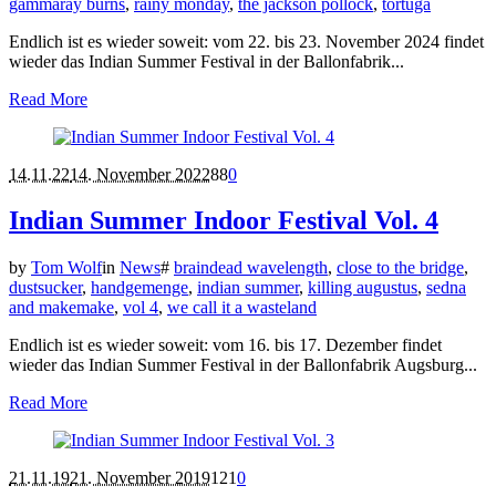
gammaray burns
,
rainy monday
,
the jackson pollock
,
tortuga
Endlich ist es wieder soweit: vom 22. bis 23. November 2024 findet
wieder das Indian Summer Festival in der Ballonfabrik...
Read More
14.11.22
14. November 2022
88
0
Indian Summer Indoor Festival Vol. 4
by
Tom Wolf
in
News
#
braindead wavelength
,
close to the bridge
,
dustsucker
,
handgemenge
,
indian summer
,
killing augustus
,
sedna
and makemake
,
vol 4
,
we call it a wasteland
Endlich ist es wieder soweit: vom 16. bis 17. Dezember findet
wieder das Indian Summer Festival in der Ballonfabrik Augsburg...
Read More
21.11.19
21. November 2019
121
0