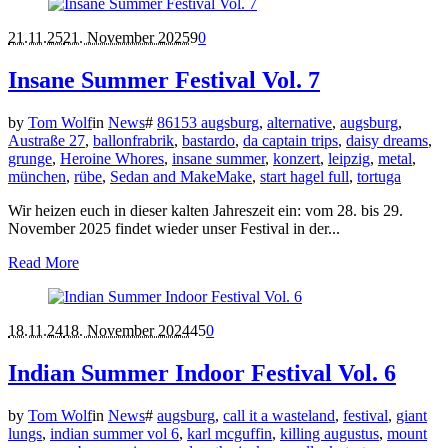
21.11.25
21. November 2025
9
0
Insane Summer Festival Vol. 7
by
Tom Wolf
in
News
#
86153 augsburg
,
alternative
,
augsburg
,
Austraße 27
,
ballonfrabrik
,
bastardo
,
da captain trips
,
daisy dreams
,
grunge
,
Heroine Whores
,
insane summer
,
konzert
,
leipzig
,
metal
,
münchen
,
rübe
,
Sedan and MakeMake
,
start hagel full
,
tortuga
Wir heizen euch in dieser kalten Jahreszeit ein: vom 28. bis 29.
November 2025 findet wieder unser Festival in der...
Read More
18.11.24
18. November 2024
45
0
Indian Summer Indoor Festival Vol. 6
by
Tom Wolf
in
News
#
augsburg
,
call it a wasteland
,
festival
,
giant
lungs
,
indian summer vol 6
,
karl mcguffin
,
killing augustus
,
mount