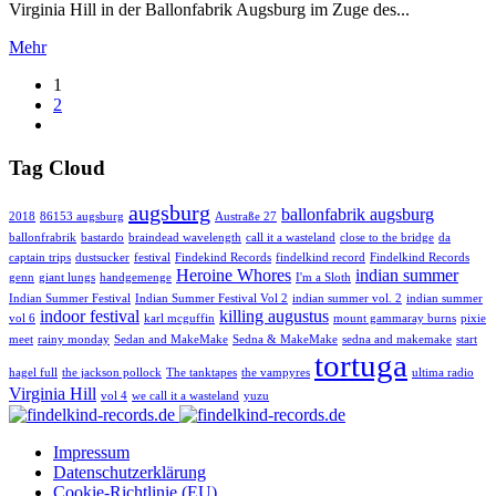
Virginia Hill in der Ballonfabrik Augsburg im Zuge des...
Mehr
1
2
Tag Cloud
augsburg
ballonfabrik augsburg
2018
86153 augsburg
Austraße 27
ballonfrabrik
bastardo
braindead wavelength
call it a wasteland
close to the bridge
da
captain trips
dustsucker
festival
Findekind Records
findelkind record
Findelkind Records
Heroine Whores
indian summer
genn
giant lungs
handgemenge
I'm a Sloth
Indian Summer Festival
Indian Summer Festival Vol 2
indian summer vol. 2
indian summer
indoor festival
killing augustus
vol 6
karl mcguffin
mount gammaray burns
pixie
meet
rainy monday
Sedan and MakeMake
Sedna & MakeMake
sedna and makemake
start
tortuga
hagel full
the jackson pollock
The tanktapes
the vampyres
ultima radio
Virginia Hill
vol 4
we call it a wasteland
yuzu
Impressum
Datenschutzerklärung
Cookie-Richtlinie (EU)