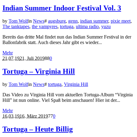
Indian Summer Indoor Festival Vol. 3
by
Tom Wolf
in
News
#
augsburg
,
genn
,
indian summer
,
pixie meet
,
The tanktapes
,
the vampyres
,
tortuga
,
ultima radio
,
yuzu
Bereits das dritte Mal findet nun das Indian Summer Festival in der
Ballonfabrik statt. Auch dieses Jahr gibt es wieder...
Mehr
21.07.19
21. Juli 2019
88
0
Tortuga – Virginia Hill
by
Tom Wolf
in
News
#
tortuga
,
Virginia Hill
Das Video zu Virginia Hill vom aktuellen Tortuga-Album “Virginia
Hill” ist nun online. Viel Spaß beim anschauen! Hier ist der...
Mehr
16.03.19
16. März 2019
77
0
Tortuga – Heute Billig