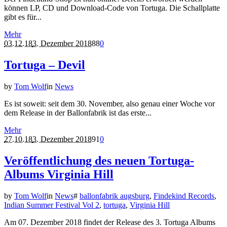
können LP, CD und Download-Code von Tortuga. Die Schallplatte
gibt es für...
Mehr
03.12.18
3. Dezember 2018
88
0
Tortuga – Devil
by
Tom Wolf
in
News
Es ist soweit: seit dem 30. November, also genau einer Woche vor
dem Release in der Ballonfabrik ist das erste...
Mehr
27.10.18
3. Dezember 2018
91
0
Veröffentlichung des neuen Tortuga-
Albums Virginia Hill
by
Tom Wolf
in
News
#
ballonfabrik augsburg
,
Findekind Records
,
Indian Summer Festival Vol 2
,
tortuga
,
Virginia Hill
Am 07. Dezember 2018 findet der Release des 3. Tortuga Albums