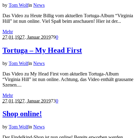
by
Tom Wolf
in
News
Das Video zu Heute Billig vom aktuellen Tortuga-Album “Virginia
Hill” ist nun online. Viel Spaß beim anschauen! Hier ist der...
Mehr
27.01.19
27. Januar 2019
79
0
Tortuga – My Head First
by
Tom Wolf
in
News
Das Video zu My Head First vom aktuellen Tortuga-Album
“Virginia Hill” ist nun online. Achtung, das Video enthält grausame
Szenen....
Mehr
27.01.19
27. Januar 2019
73
0
Shop online!
by
Tom Wolf
in
News
Der Findelkind-Shop ist nun online! Bereits erworben werden