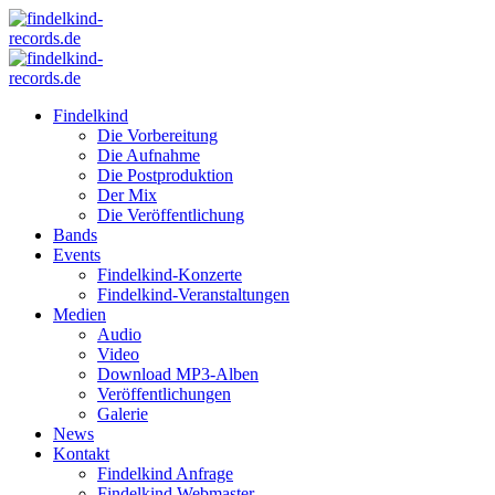
Findelkind
Die Vorbereitung
Die Aufnahme
Die Postproduktion
Der Mix
Die Veröffentlichung
Bands
Events
Findelkind-Konzerte
Findelkind-Veranstaltungen
Medien
Audio
Video
Download MP3-Alben
Veröffentlichungen
Galerie
News
Kontakt
Findelkind Anfrage
Findelkind Webmaster