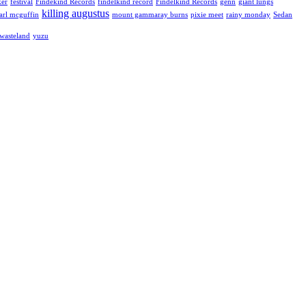
ker
festival
Findekind Records
findelkind record
Findelkind Records
genn
giant lungs
killing augustus
arl mcguffin
mount gammaray burns
pixie meet
rainy monday
Sedan
 wasteland
yuzu