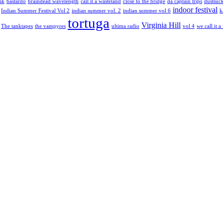
ik
bastardo
braindead wavelength
call it a wasteland
close to the bridge
da captain trips
dustsuc
indoor festival
Indian Summer Festival Vol 2
indian summer vol. 2
indian summer vol 6
k
tortuga
Virginia Hill
The tanktapes
the vampyres
ultima radio
vol 4
we call it a