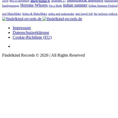
ballonfabrik augsburg
2018
86153 augsburg
Austraße 27
ballonfrabr
Heroine Whores
indian summer
handgemenge
I'm a Sloth
Indian Summer Festival
and MakeMake
Sedna & MakeMake
sedna and makemake
start hagel full
the jackson pollock
Impressum
Datenschutzerklärung
Cookie-Richtlinie (EU)
Findelkind Records © 2026 | All Rights Reserved