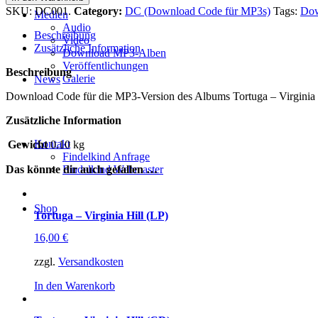
SKU:
DC001
.
Category:
DC (Download Code für MP3s)
Tags:
Dow
Medien
Audio
Beschreibung
Video
Zusätzliche Information
Download MP3-Alben
Veröffentlichungen
Beschreibung
Galerie
News
Download Code für die MP3-Version des Albums Tortuga – Virginia 
Zusätzliche Information
Kontakt
Gewicht
0.10 kg
Findelkind Anfrage
Das könnte dir auch gefallen …
Findelkind Webmaster
Shop
Tortuga – Virginia Hill (LP)
16,00
€
zzgl.
Versandkosten
In den Warenkorb