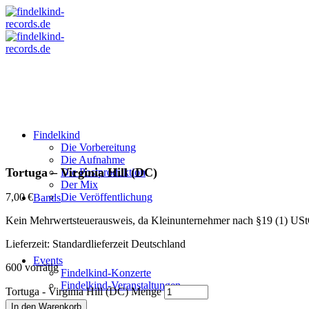
Findelkind
Die Vorbereitung
Die Aufnahme
Tortuga – Virginia Hill (DC)
Die Postproduktion
Der Mix
7,00
€
Die Veröffentlichung
Bands
Kein Mehrwertsteuerausweis, da Kleinunternehmer nach §19 (1) US
Lieferzeit:
Standardlieferzeit Deutschland
Events
600 vorrätig
Findelkind-Konzerte
Findelkind-Veranstaltungen
Tortuga - Virginia Hill (DC) Menge
In den Warenkorb