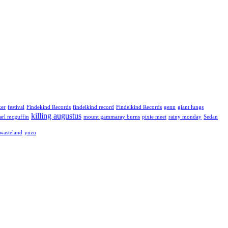
ker
festival
Findekind Records
findelkind record
Findelkind Records
genn
giant lungs
killing augustus
arl mcguffin
mount gammaray burns
pixie meet
rainy monday
Sedan
 wasteland
yuzu