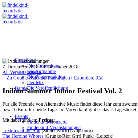
Findelkind
Die Vorbereitung
7. Dezember 2018
-
8. Dezember 2018
Die Aufnahme
All Veranstaltungen
Die Postproduktion
+ Zu Google Kalender hinzufügen
+ Exportiere iCal
Der Mix
Die Veröffentlichung
Bands
Indian Summer Indoor Festival Vol. 2
Für alle Freunde von Alternative Music findet diese Jahr zum zweiten
bzw.16 Euro für beide Tage. Im Vorverkauf gibt es das 2-Tagesticket f
Events
Mit dabei sind am
Freitag
:
Findelkind-Konzerte
Findelkind-Veranstaltungen
Textures of the Sun
(Stoner Rock) (Augsburg)
The Heroine Whores
(Grunge/Riot Grrrl Punk) (Leipzig)