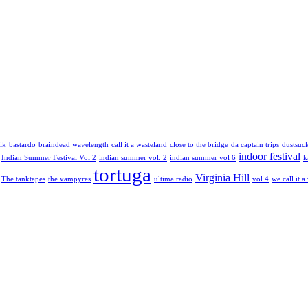
ik
bastardo
braindead wavelength
call it a wasteland
close to the bridge
da captain trips
dustsuc
indoor festival
Indian Summer Festival Vol 2
indian summer vol. 2
indian summer vol 6
k
tortuga
Virginia Hill
The tanktapes
the vampyres
ultima radio
vol 4
we call it a