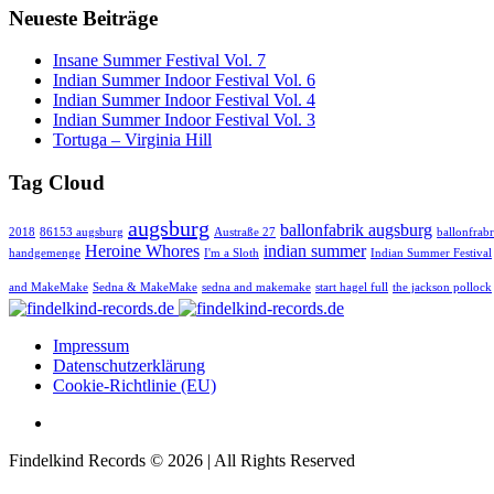
Neueste Beiträge
Insane Summer Festival Vol. 7
Indian Summer Indoor Festival Vol. 6
Indian Summer Indoor Festival Vol. 4
Indian Summer Indoor Festival Vol. 3
Tortuga – Virginia Hill
Tag Cloud
augsburg
ballonfabrik augsburg
2018
86153 augsburg
Austraße 27
ballonfrabr
Heroine Whores
indian summer
handgemenge
I'm a Sloth
Indian Summer Festival
and MakeMake
Sedna & MakeMake
sedna and makemake
start hagel full
the jackson pollock
Impressum
Datenschutzerklärung
Cookie-Richtlinie (EU)
Findelkind Records © 2026 | All Rights Reserved