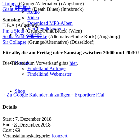
Tortuga
(Grunge/Alternative) (Augsburg)
Medien
Giant Anteater
(Death Blues) (Innsbruck)
Audio
Video
Samstag
:
Download MP3-Alben
T.B.A (Augsburg)
Veröffentlichungen
I’m a Sloth
(Grunge/Punk/Blues) (Wien)
Galerie
News
Sedna And Makemake
(Alternative/Indie Rock) (Augsburg)
Sir Collapse
(Grunge/Alternative) (Düsseldorf)
Für alle, die am Freitag oder Samstag zwischen 20:00 und 20:30 
Kontakt
Die Tickets zum Vorverkauf gibts
hier
.
Findelkind Anfrage
Findelkind Webmaster
Shop
+ Zu Google Kalender hinzufügen
+ Exportiere iCal
Details
Start :
7. Dezember 2018
End :
8. Dezember 2018
Cost :
€9
Veranstaltungskategorie:
Konzert